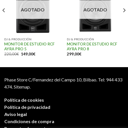
AGOTADO
AGOTADO
DJ & PRODUCCIÓN
DJ & PRODUCCIÓN
MONITOR DE ESTUDIO RCF
MONITOR DE ESTUDIO RCF
AYRA PRO 5
AYRA PRO 8
220,00
€
149,00
€
299,00
€
Phase Store C/Fernandez del Campo 10, Bilbao.
Tel: 944 433
474.
Sitemap.
Política de cookies
Política de privacidad
Aviso legal
Condiciones de compra