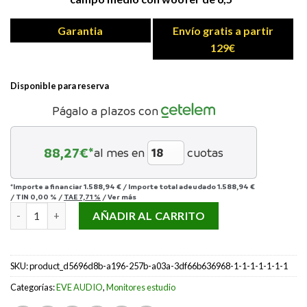
Garantia
Envío gratis a partir
129€
Disponible para reserva
Págalo a plazos con
88,27
€*
al mes en
cuotas
*Importe a financiar
1.588,94 €
/
Importe total adeudado
1.588,94 €
/
TIN
0,00 %
/
TAE
7,71 %
/
Ver más
EVE AUDIO SC3070 RIGHT cantidad
AÑADIR AL CARRITO
SKU:
product_d5696d8b-a196-257b-a03a-3df66b636968-1-1-1-1-1-1-1
Categorías:
EVE AUDIO
,
Monitores estudio