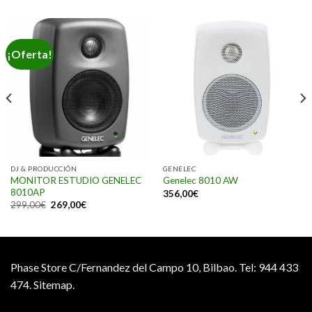
¡Oferta!
DJ & PRODUCCIÓN
GENELEC
MONITOR ESTUDIO GENELEC
Genelec 8010 AW
8010AP
356,00
€
299,00
€
269,00
€
Phase Store C/Fernandez del Campo 10, Bilbao.
Tel: 944 433
474.
Sitemap.