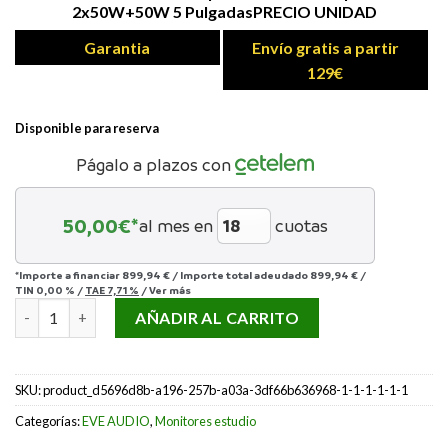
2x50W+50W 5 PulgadasPRECIO UNIDAD
Garantia
Envío gratis a partir
129€
Disponible para reserva
Págalo a plazos con
50,00
€*
al mes en
cuotas
*Importe a financiar
899,94 €
/
Importe total adeudado
899,94 €
/
TIN
0,00 %
/
TAE
7,71 %
/
Ver más
EVE AUDIO SC305 cantidad
AÑADIR AL CARRITO
SKU:
product_d5696d8b-a196-257b-a03a-3df66b636968-1-1-1-1-1-1
Categorías:
EVE AUDIO
,
Monitores estudio