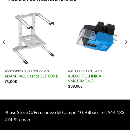
ACCESORIOS DJ/PRODUCCIÓN
AGUJAS Y CAPSULAS DJ
AUDIO-TECHNICA
ADAM HALL Stands SLT 006 B
VM610MONO
75,00
€
139,00
€
Phase Store C/Fernandez del Campo 10, Bilbao.
Tel: 944 433
474.
Sitemap.