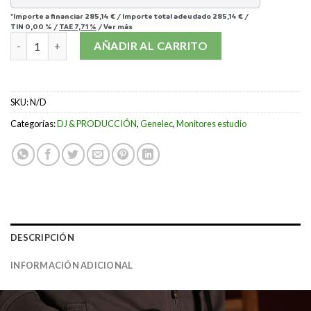
*Importe a financiar
285,14 €
/
Importe total adeudado
285,14 €
/
TIN
0,00 %
/
TAE
7,71 %
/
Ver más
MONITOR ESTUDIO GENELEC 8010AP cantidad
AÑADIR AL CARRITO
SKU:
N/D
Categorías:
DJ & PRODUCCIÓN
,
Genelec
,
Monitores estudio
DESCRIPCIÓN
INFORMACIÓN ADICIONAL