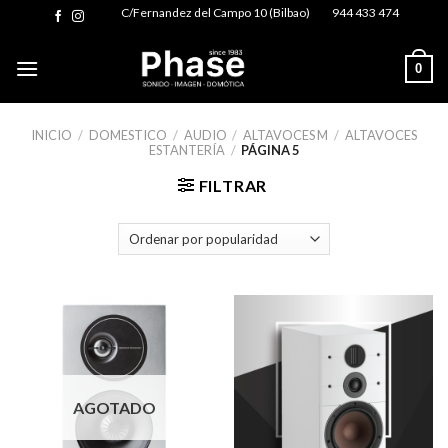
Skip
C/Fernandez del Campo 10 (Bilbao)
944 433 474
to
content
0
INICIO
/
DOMESTICO
/
AUDIO
/
ALTAVOCES M
/
ALTAVOCES
ESTANTERÍA
/
PÁGINA 5
FILTRAR
AGOTADO