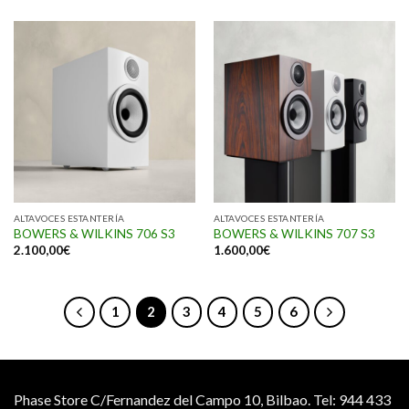
ALTAVOCES ESTANTERÍA
ALTAVOCES ESTANTERÍA
BOWERS & WILKINS 706 S3
BOWERS & WILKINS 707 S3
2.100,00
€
1.600,00
€
1
2
3
4
5
6
Phase Store C/Fernandez del Campo 10, Bilbao.
Tel: 944 433