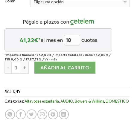
Color
Págalo a plazos con
41,22
€*
al mes en
cuotas
*Importe a financiar
742,00 €
/
Importe total adeudado
742,00 €
/
TIN
0,00 %
/
TAE
7,71 %
/
Ver más
BOWERS & WILKINS 607 ANNIVERSARY cantidad
AÑADIR AL CARRITO
SKU:
N/D
Categorías:
Altavoces estantería
,
AUDIO
,
Bowers & Wilkins
,
DOMESTICO