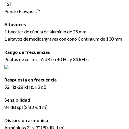
FST
Puerto Flowport™
Altavoces
1 tweeter de cúpula de aluminio de 25 mm
1 altavoz de medios/graves con cono Continuum de 130 mm
Rango de frecuencias
Puntos de corte a -6 dB en 40 Hz y 33 kHzz
Respuesta en frecuencia
52 Hz-28 kHz, ±3 dB
Sensibilidad
84 dB spl (2’83 V, 1 m)
Distorsión armónica
Armónicos 2º y 3º (90 dB, 1 m)