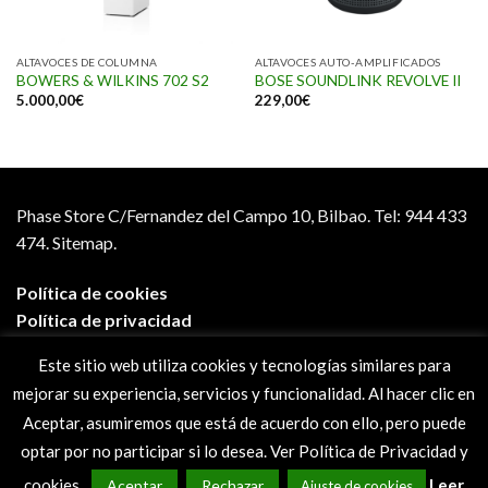
ALTAVOCES DE COLUMNA
ALTAVOCES AUTO-AMPLIFICADOS
BOWERS & WILKINS 702 S2
BOSE SOUNDLINK REVOLVE II
5.000,00
€
229,00
€
Phase Store C/Fernandez del Campo 10, Bilbao.
Tel: 944 433
474.
Sitemap.
Política de cookies
Política de privacidad
Aviso legal
Este sitio web utiliza cookies y tecnologías similares para
Condiciones de compra
mejorar su experiencia, servicios y funcionalidad. Al hacer clic en
Preguntas frecuentes
Aceptar, asumiremos que está de acuerdo con ello, pero puede
optar por no participar si lo desea. Ver Política de Privacidad y
cookies.
Leer
Aceptar
Rechazar
Ajuste de cookies