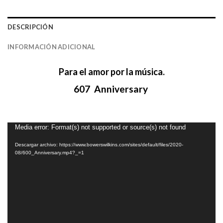
DESCRIPCIÓN
INFORMACIÓN ADICIONAL
Para el amor por la música.
607 Anniversary
Reproductor
Media error: Format(s) not supported or source(s) not found
de
Descargar archivo: https://www.bowerswilkins.com/sites/default/files/2020-
vídeo
08/600_Anniversary.mp4?_=1