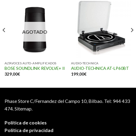
AGOTADO
ALTAVOCES AUTO-AMPLIFICADOS
AUDIO-TECHNICA
BOSE SOUNDLINK REVOLVE+ II
AUDIO-TECHNICA AT-LP60BT
329,00
€
199,00
€
Phase Store C/Fernandez del Campo 10, Bilbao.
Tel: 944 433
474.
Sitemap.
Política de cookies
Política de privacidad