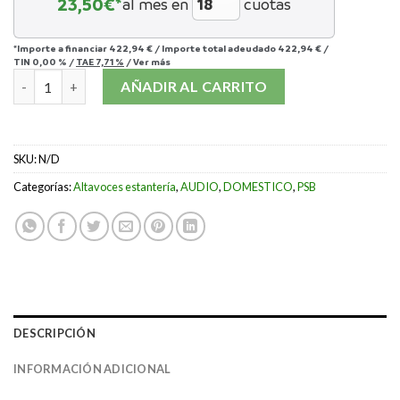
23,50
€*
al mes en
cuotas
*Importe a financiar
422,94 €
/
Importe total adeudado
422,94 €
/
TIN
0,00 %
/
TAE
7,71 %
/
Ver más
PSB ALPHA P5 cantidad
AÑADIR AL CARRITO
SKU:
N/D
Categorías:
Altavoces estantería
,
AUDIO
,
DOMESTICO
,
PSB
DESCRIPCIÓN
INFORMACIÓN ADICIONAL