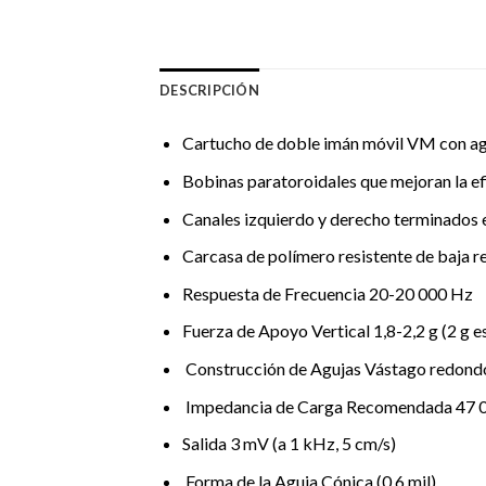
DESCRIPCIÓN
Cartucho de doble imán móvil VM con agu
Bobinas paratoroidales que mejoran la ef
Canales izquierdo y derecho terminados en
Carcasa de polímero resistente de baja r
Respuesta de Frecuencia 20-20 000 Hz
Fuerza de Apoyo Vertical 1,8-2,2 g (2 g e
Construcción de Agujas Vástago redond
Impedancia de Carga Recomendada 47 
Salida 3 mV (a 1 kHz, 5 cm/s)
Forma de la Aguja Cónica (0,6 mil)