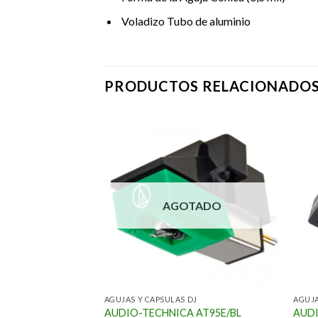
Voladizo Tubo de aluminio
PRODUCTOS RELACIONADO
TADO
AGOTADO
AGUJAS Y CAPSULAS DJ
AGUJA
LE
AUDIO-TECHNICA AT95E/BL
AUDI