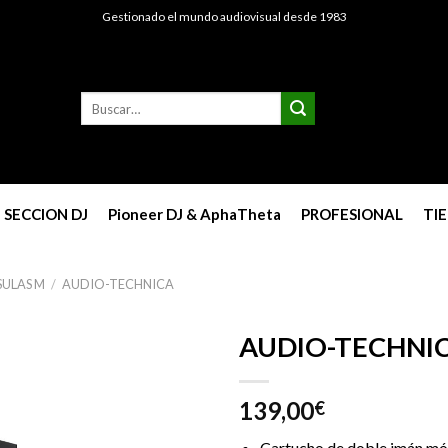
Gestionado el mundo audiovisual desde 1983
Buscar
por:
SECCION DJ
Pioneer DJ & AphaTheta
PROFESIONAL
TI
SULAS M
/
AUDIO-TECHNICA
AUDIO-TECHNI
139,00
€
Cartucho de doble imán móv