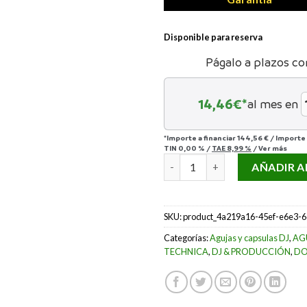
Disponible para reserva
Págalo a plazos co
14,46
€*
al mes en
*Importe a financiar
144,56 €
/
Importe
TIN
0,00 %
/
TAE
8,99 %
/
Ver más
AUDIO-TECHNICA VM610MON
AÑADIR A
SKU:
product_4a219a16-45ef-e6e3-
Categorías:
Agujas y capsulas DJ
,
AG
TECHNICA
,
DJ & PRODUCCIÓN
,
DO