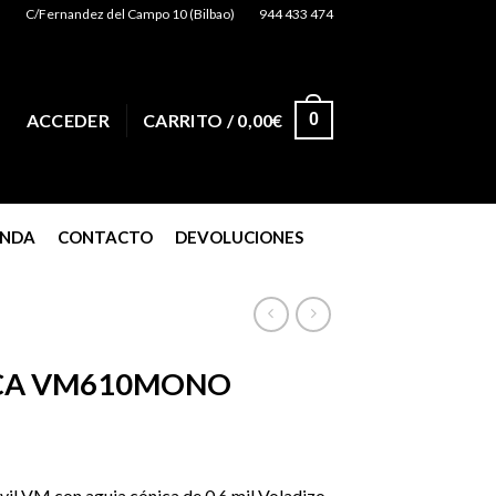
C/Fernandez del Campo 10 (Bilbao)
944 433 474
0
ACCEDER
CARRITO /
0,00
€
ENDA
CONTACTO
DEVOLUCIONES
CA VM610MONO
il VM con aguja cónica de 0,6 mil Voladizo