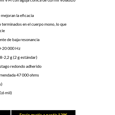
mejoran la eficacia
o terminados en el cuerpo mono, lo que
cie
ente de baja resonancia
0-20 000 Hz
8-2,2 g (2 g estándar)
stago redondo adherido
omendada 47 000 ohms
s)
,6 mil)
Envío gratis a partir 129€