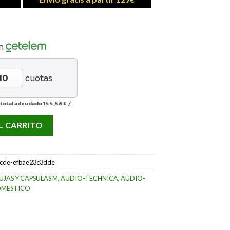
n
cuotas
 total adeudado
144,56 €
/
O cantidad
L CARRITO
6cde-efbae23c3dde
UJAS Y CAPSULAS M
,
AUDIO-TECHNICA
,
AUDIO-
MESTICO