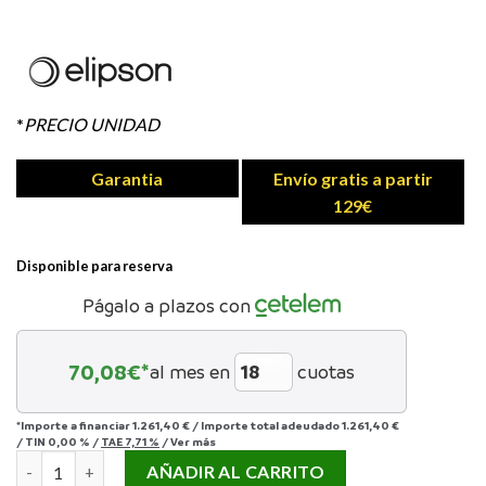
*
PRECIO UNIDAD
Garantia
Envío gratis a partir
129€
Disponible para reserva
Págalo a plazos con
70,08
€*
al mes en
cuotas
*Importe a financiar
1.261,40 €
/
Importe total adeudado
1.261,40 €
/
TIN
0,00 %
/
TAE
7,71 %
/
Ver más
ELIPSON INFINITE 8 cantidad
AÑADIR AL CARRITO