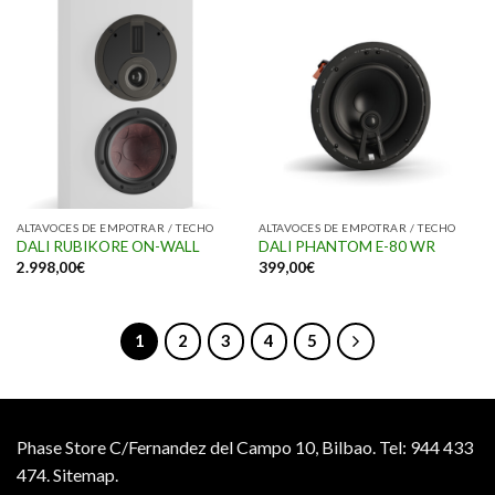
ALTAVOCES DE EMPOTRAR / TECHO
ALTAVOCES DE EMPOTRAR / TECHO
DALI RUBIKORE ON-WALL
DALI PHANTOM E-80 WR
2.998,00
€
399,00
€
1
2
3
4
5
Phase Store C/Fernandez del Campo 10, Bilbao.
Tel: 944 433
474.
Sitemap.