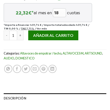
22,32
€*
al mes en
cuotas
*Importe a financiar
401,74 €
/
Importe total adeudado
401,74 €
/
TIN
0,00 %
/
TAE
7,71 %
/
Ver más
ARTSOUND HPRE650 cantidad
AÑADIR AL CARRITO
Categorías:
Altavoces de empotrar / techo
,
ALTAVOCES M
,
ARTSOUND
,
AUDIO
,
DOMESTICO
DESCRIPCIÓN