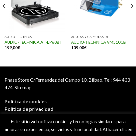
AUDIO-TECHNICA
AGUJAS Y CAPSULAS DJ
AUDIO-TECHNICA AT-LP60BT
AUDIO-TECHNICA VM510CB
199,00
€
109,00
€
Phase Store C/Fernandez del Campo 10, Bilbao.
Tel: 944 433
474.
Sitemap.
Política de cookies
Política de privacidad
Aviso legal
Este sitio web utiliza cookies y tecnologías similares para
Condiciones de compra
mejorar su experiencia, servicios y funcionalidad. Al hacer clic en
Preguntas frecuentes