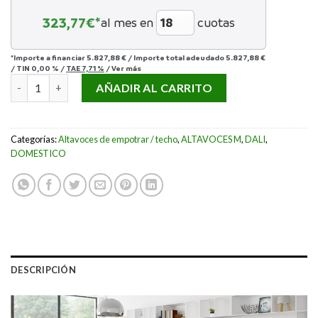
323,77
€*
al mes en
cuotas
*Importe a financiar
5.827,88 €
/
Importe total adeudado
5.827,88 €
/
TIN
0,00 %
/
TAE
7,71 %
/
Ver más
DALI PHANTOM S-280 ON WALL cantidad
AÑADIR AL CARRITO
Categorías:
Altavoces de empotrar / techo
,
ALTAVOCES M
,
DALI
,
DOMESTICO
DESCRIPCIÓN