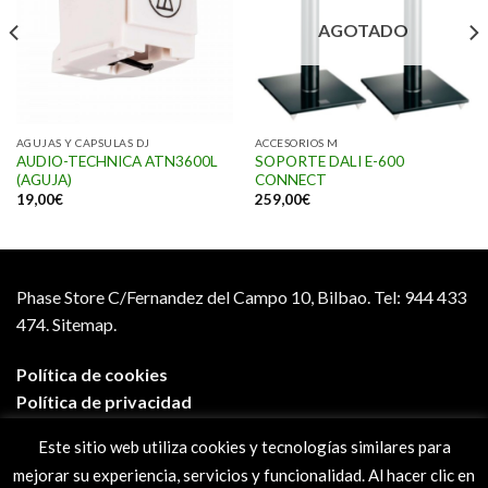
AGOTADO
AGUJAS Y CAPSULAS DJ
ACCESORIOS M
AUDIO-TECHNICA ATN3600L
SOPORTE DALI E-600
(AGUJA)
CONNECT
19,00
€
259,00
€
Phase Store C/Fernandez del Campo 10, Bilbao.
Tel: 944 433
474.
Sitemap.
Política de cookies
Política de privacidad
Aviso legal
Este sitio web utiliza cookies y tecnologías similares para
Condiciones de compra
mejorar su experiencia, servicios y funcionalidad. Al hacer clic en
Preguntas frecuentes