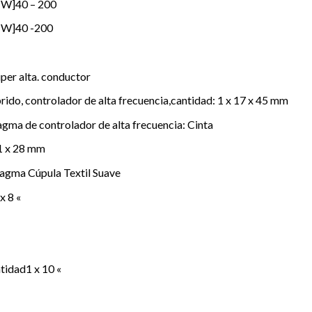
[W]40 – 200
 [W]40 -200
per alta. conductor
ido, controlador de alta frecuencia,cantidad: 1 x 17 x 45 mm
agma de controlador de alta frecuencia: Cinta
d1 x 28 mm
fragma Cúpula Textil Suave
x 8 «
tidad1 x 10 «