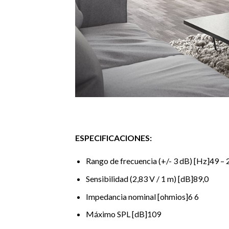
ESPECIFICACIONES:
Rango de frecuencia (+/- 3 dB) [Hz]49 – 
Sensibilidad (2,83 V / 1 m) [dB]89,0
Impedancia nominal [ohmios]6 6
Máximo SPL [dB]109