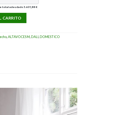
e total adeudado
3.601,88 €
L cantidad
L CARRITO
techo
,
ALTAVOCES M
,
DALI
,
DOMESTICO