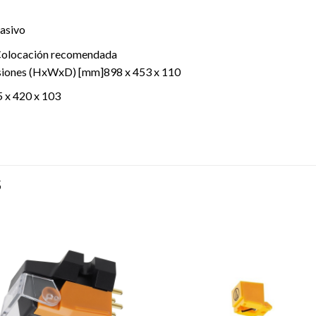
pasivo
lColocación recomendada
nsiones (HxWxD) [mm]898 x 453 x 110
 x 420 x 103
S