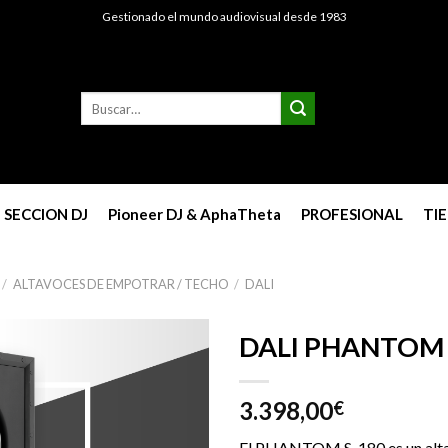
Gestionado el mundo audiovisual desde 1983
Buscar
por:
SECCION DJ
Pioneer DJ & AphaTheta
PROFESIONAL
TI
/
ALTAVOCES DE EMPOTRAR / TECHO
/
DALI
DALI PHANTOM 
3.398,00
€
El PHANTOM S-180 es un alta