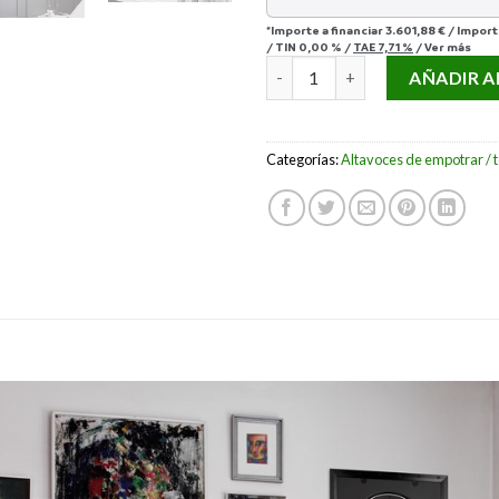
*Importe a financiar
3.601,88 €
/
Import
/
TIN
0,00 %
/
TAE
7,71 %
/
Ver más
DALI PHANTOM S-180 ON WAL
AÑADIR A
Categorías:
Altavoces de empotrar / 