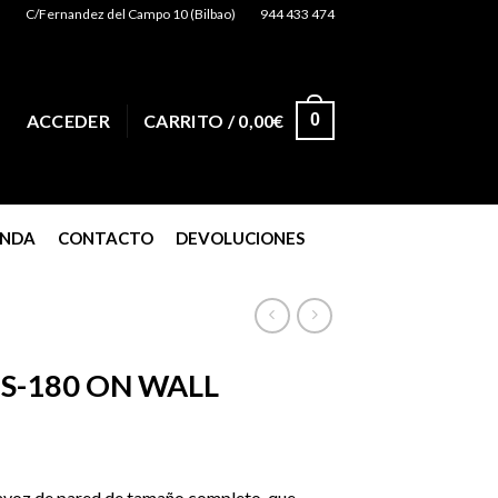
C/Fernandez del Campo 10 (Bilbao)
944 433 474
0
ACCEDER
CARRITO /
0,00
€
ENDA
CONTACTO
DEVOLUCIONES
S-180 ON WALL
voz de pared de tamaño completo, que