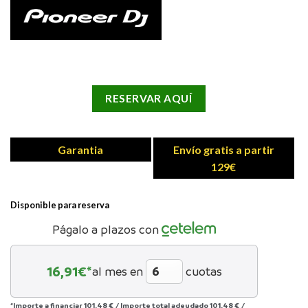
RESERVAR AQUÍ
Garantia
Envío gratis a partir
129€
Disponible para reserva
Págalo a plazos con
16,91
€*
al mes en
cuotas
*Importe a financiar
101,48 €
/
Importe total adeudado
101,48 €
/