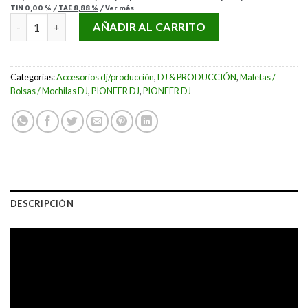
TIN
0,00 %
/
TAE
8,88 %
/
Ver más
BOLSA DE TRANSPORTE PIONEER DJ DJC-1000 BAG cantidad
AÑADIR AL CARRITO
Categorías:
Accesorios dj/producción
,
DJ & PRODUCCIÓN
,
Maletas /
Bolsas / Mochilas DJ
,
PIONEER DJ
,
PIONEER DJ
DESCRIPCIÓN