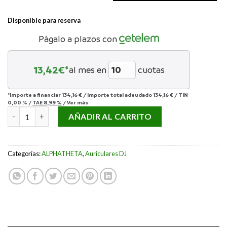
Disponible para reserva
Págalo a plazos con
13,42
€*
al mes en
cuotas
*Importe a financiar
134,16 €
/
Importe total adeudado
134,16 €
/
TIN
0,00 %
/
TAE
8,99 %
/
Ver más
AlphaTheta HP-TX01 cantidad
AÑADIR AL CARRITO
Categorías:
ALPHATHETA
,
Auriculares DJ