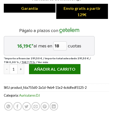
Garantia
Envío gratis a partir
129€
Págalo a plazos con
16,19
€*
al mes en
cuotas
*Importe a financiar
291,50 €
/
Importe total adeudado
291,50 €
/
TIN
0,00 %
/
TAE
7,71 %
/
Ver más
SENNHEISER HD-26 PRO cantidad
AÑADIR AL CARRITO
SKU:
product_fda755d0-2a1d-9eb4-11e2-6c6dfedf5125-2
Categoría:
Auriculares DJ