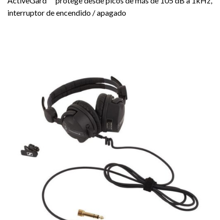
ActiveGard ™ protege desde picos de más de 105 dB a 1kHz,
interruptor de encendido / apagado