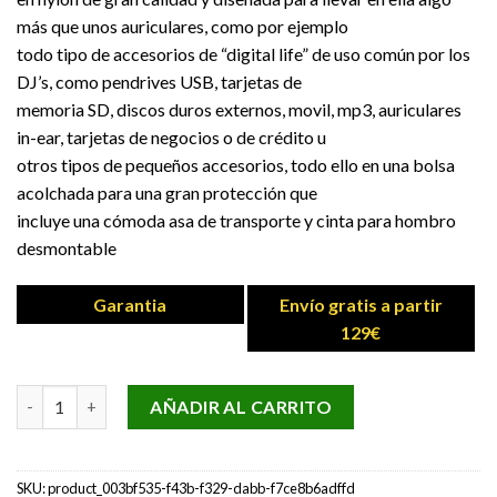
más que unos auriculares, como por ejemplo
todo tipo de accesorios de “digital life” de uso común por los
DJ’s, como pendrives USB, tarjetas de
memoria SD, discos duros externos, movil, mp3, auriculares
in-ear, tarjetas de negocios o de crédito u
otros tipos de pequeños accesorios, todo ello en una bolsa
acolchada para una gran protección que
incluye una cómoda asa de transporte y cinta para hombro
desmontable
Garantia
Envío gratis a partir
129€
UL DIGI HEADPHONE BAG BLACK UDG cantidad
AÑADIR AL CARRITO
SKU:
product_003bf535-f43b-f329-dabb-f7ce8b6adffd