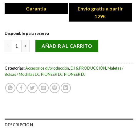
Garantia
Envío gratis a partir
129€
Disponible para reserva
BOLSA DE TRANSPORTE PIONEER DJ DJC-REV1 BAG cantidad
AÑADIR AL CARRITO
Categorías:
Accesorios dj/producción
,
DJ & PRODUCCIÓN
,
Maletas /
Bolsas / Mochilas DJ
,
PIONEER DJ
,
PIONEER DJ
DESCRIPCIÓN