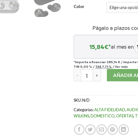
Color
Págalo a plazos co
15,84
€*
al mes en
*Importe a financiar
285,14 €
/
Importe 
TIN
0,00 %
/
TAE
7,71 %
/
Ver más
TECHNICS EAH-AZ80 cantidad
AÑADIR A
SKU:
N/D
Categorías:
ALTA FIDELIDAD
,
AUDI
WILKINS
,
DOMESTICO
,
OFERTAS
,
T