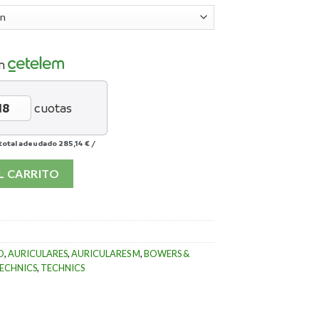
n
cuotas
total adeudado
285,14 €
/
L CARRITO
O
,
AURICULARES
,
AURICULARES M
,
BOWERS &
ECHNICS
,
TECHNICS