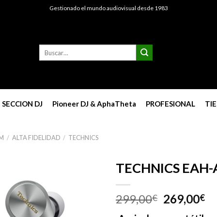
Gestionado el mundo audiovisual desde 1983
Buscar
por:
SECCION DJ
Pioneer DJ & AphaTheta
PROFESIONAL
TI
 M
/
ALTA FIDELIDAD
/
TECHNICS
TECHNICS EAH-
299,00
269,00
€
€