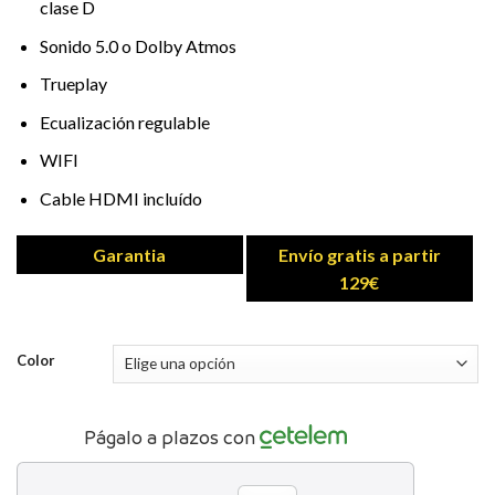
clase D
Sonido 5.0 o Dolby Atmos
Trueplay
Ecualización regulable
WIFI
Cable HDMI incluído
Garantia
Envío gratis a partir
129€
Color
Págalo a plazos con