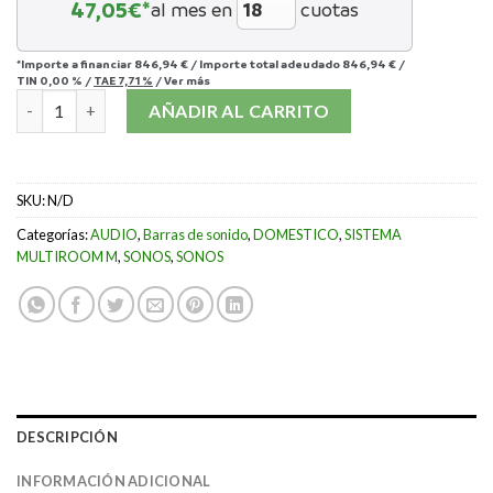
47,05
€*
al mes en
cuotas
*Importe a financiar
846,94 €
/
Importe total adeudado
846,94 €
/
TIN
0,00 %
/
TAE
7,71 %
/
Ver más
SONOS ARC cantidad
AÑADIR AL CARRITO
SKU:
N/D
Categorías:
AUDIO
,
Barras de sonido
,
DOMESTICO
,
SISTEMA
MULTIROOM M
,
SONOS
,
SONOS
DESCRIPCIÓN
INFORMACIÓN ADICIONAL