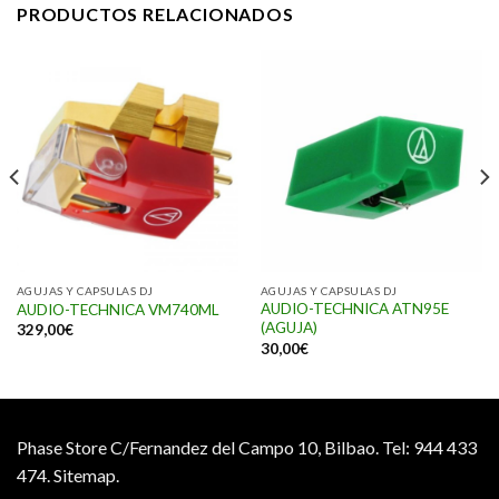
PRODUCTOS RELACIONADOS
AGUJAS Y CAPSULAS DJ
AGUJAS Y CAPSULAS DJ
AUDIO-TECHNICA ATN95E
AUDIO-TECHNICA VM740ML
(AGUJA)
329,00
€
30,00
€
Phase Store C/Fernandez del Campo 10, Bilbao.
Tel: 944 433
474.
Sitemap.