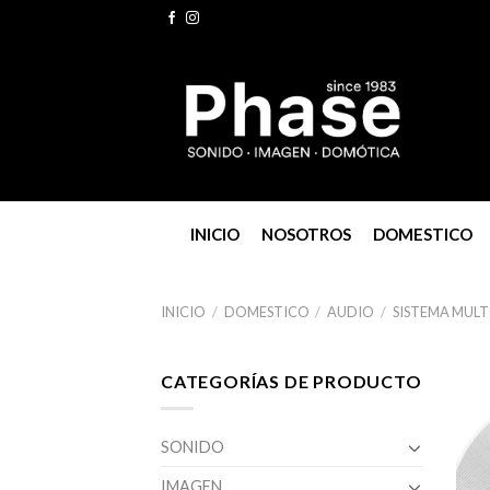
Skip
to
content
INICIO
NOSOTROS
DOMESTICO
INICIO
/
DOMESTICO
/
AUDIO
/
SISTEMA MUL
CATEGORÍAS DE PRODUCTO
SONIDO
IMAGEN