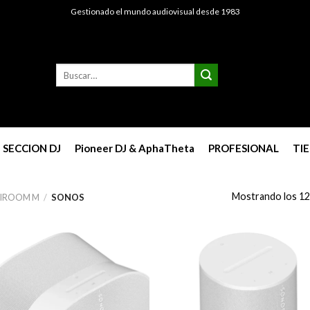
Gestionado el mundo audiovisual desde 1983
Buscar
por:
SECCION DJ
Pioneer DJ & AphaTheta
PROFESIONAL
TI
Mostrando los 12
TIROOM M
/
SONOS