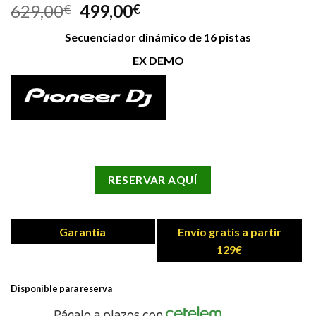
629,00
499,00
€
€
Secuenciador dinámico de 16 pistas
EX DEMO
RESERVAR AQUÍ
Garantia
Envío gratis a partir
129€
Disponible para reserva
Págalo a plazos con