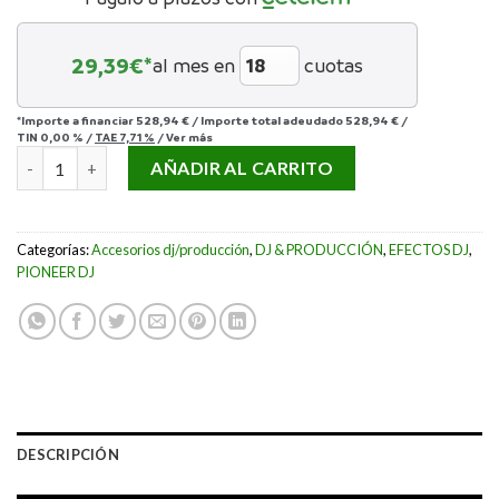
29,39
€*
al mes en
cuotas
*Importe a financiar
528,94 €
/
Importe total adeudado
528,94 €
/
TIN
0,00 %
/
TAE
7,71 %
/
Ver más
SECUENCIADOR PIONEER DJ TORAIZ SQUID EX DEMO cantidad
AÑADIR AL CARRITO
Categorías:
Accesorios dj/producción
,
DJ & PRODUCCIÓN
,
EFECTOS DJ
,
PIONEER DJ
DESCRIPCIÓN