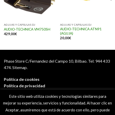
AGUJAS Y CAPSULAS DJ
AGUJAS Y CAPSULAS DJ
AUDIO-TECHNICA ATN91
AUDIO-TECHNICA VM750SH
(AGUJA)
429,00
€
20,00
€
Phase Store C/Fernandez del Campo 10, Bilbao.
Tel: 944 433
474.
Sitemap.
Política de cookies
Política de privacidad
Aviso legal
Este sitio web utiliza cookies y tecnologías similares para
Condiciones de compra
mejorar su experiencia, servicios y funcionalidad. Al hacer clic en
Preguntas frecuentes
Aceptar, asumiremos que está de acuerdo con ello, pero puede