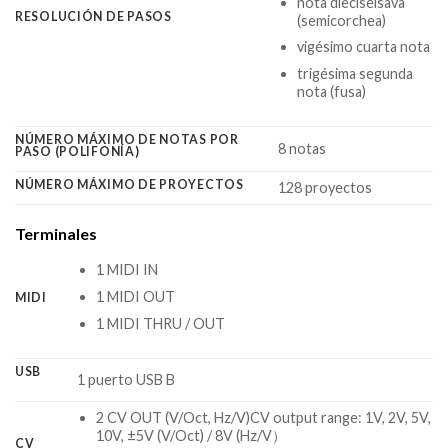
nota dieciseisava
RESOLUCIÓN DE PASOS
(semicorchea)
vigésimo cuarta nota
trigésima segunda
nota (fusa)
NÚMERO MÁXIMO DE NOTAS POR
8 notas
PASO (POLIFONÍA)
NÚMERO MÁXIMO DE PROYECTOS
128 proyectos
Terminales
1 MIDI IN
1 MIDI OUT
MIDI
1 MIDI THRU / OUT
USB
1 puerto USB B
2 CV OUT (V/Oct, Hz/V)CV output range: 1V, 2V, 5V,
10V, ±5V (V/Oct) / 8V (Hz/V）
CV