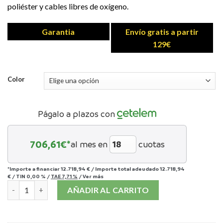
poliéster y cables libres de oxígeno.
Garantia
Envío gratis a partir
129€
Color
Págalo a plazos con
706,61
€*
al mes en
cuotas
*Importe a financiar
12.718,94 €
/
Importe total adeudado
12.718,94
€
/
TIN
0,00 %
/
TAE
7,71 %
/
Ver más
PSB SYNCHRONY T800 cantidad
AÑADIR AL CARRITO