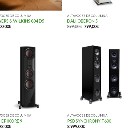
VOCES DE COLUMNA
ALTAVOCES DE COLUMNA
ERS & WILKINS 804 D5
DALI OBERON 5
00,00
€
899,00
€
799,00
€
VOCES DE COLUMNA
ALTAVOCES DE COLUMNA
 EPIKORE 9
PSB SYNCHRONY T600
98,00
€
8.999,00
€