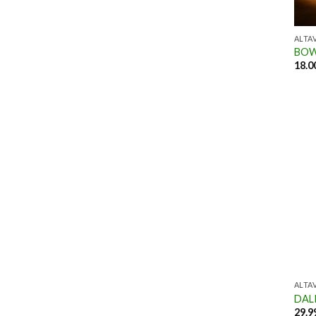
ALTA
BOW
18.0
ALTA
DALI
29.9