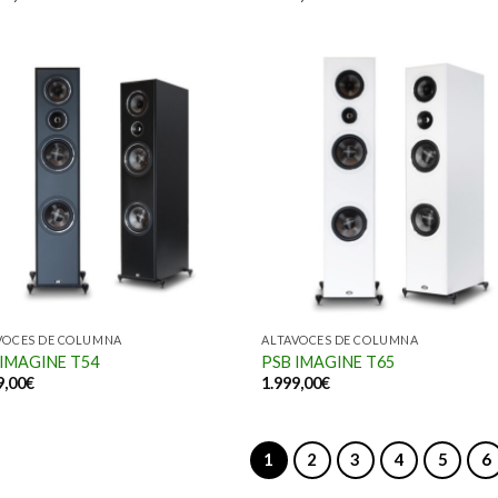
VOCES DE COLUMNA
ALTAVOCES DE COLUMNA
 IMAGINE T54
PSB IMAGINE T65
9,00
€
1.999,00
€
1
2
3
4
5
6