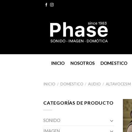
Skip
to
content
INICIO
NOSOTROS
DOMESTICO
INICIO
/
DOMESTICO
/
AUDIO
/
ALTAVOCES M
CATEGORÍAS DE PRODUCTO
SONIDO
IMAGEN