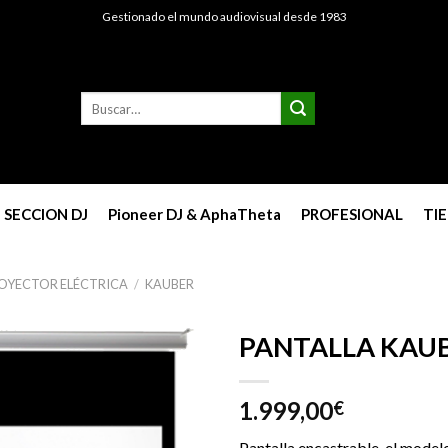
Gestionado el mundo audiovisual desde 1983
Buscar
por:
SECCION DJ
Pioneer DJ & AphaTheta
PROFESIONAL
TI
ROYECTOR ELÉCTRICA
/
KAUBER
PANTALLA KAUB
1.999,00
€
Pantalla encastrable, el model