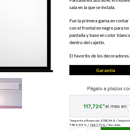
sala en la que se instala.
Fue la primera gama en contar
con el frontal en negro para no
pantalla y base en color blanc
dentro del cajetín.
El favorito de los decoradores.
Garantia
Págalo a plazos co
117,72
€*
al mes en
*Importe a financiar
2.118,94 €
/
Import
TIN
0,00 %
/
TAE
7,71 %
/
Ver más