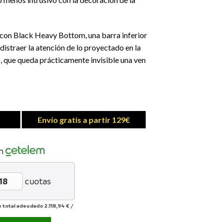
 con Black Heavy Bottom, una barra inferior
 distraer la atención de lo proyectado en la
o, que queda prácticamente invisible una ven
Envío gratis a partir 129€
n
cuotas
e total adeudado
2.118,94 €
/