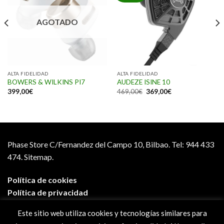
AGOTADO
ALTA FIDELIDAD
ALTA FIDELIDAD
BOWERS & WILKINS PI7
AUDEZE ISINE 10
399,00
€
469,00
€
369,00
€
Phase Store C/Fernandez del Campo 10, Bilbao.
Tel: 944 433
474.
Sitemap.
Política de cookies
Política de privacidad
Aviso legal
Este sitio web utiliza cookies y tecnologías similares para
Condiciones de compra