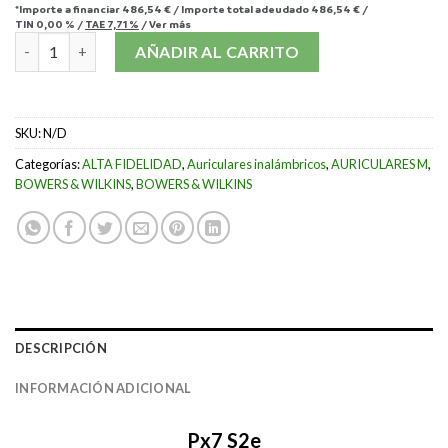
*Importe a financiar
486,54 €
/
Importe total adeudado
486,54 €
/
TIN
0,00 %
/
TAE
7,71 %
/
Ver más
BOWERS & WILKINS PX7 S2e cantidad
AÑADIR AL CARRITO
SKU:
N/D
Categorías:
ALTA FIDELIDAD
,
Auriculares inalámbricos
,
AURICULARES M
,
BOWERS & WILKINS
,
BOWERS & WILKINS
DESCRIPCIÓN
INFORMACIÓN ADICIONAL
Px7 S2e