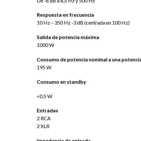
De -6 dB a 8,5 Hz y 500 Hz
Respuesta en frecuencia
10 Hz – 350 Hz -3 dB (centrada en 100 Hz)
Salida de potencia máxima
1000 W
Consumo de potencia nominal a una potencia
195 W
Consumo en standby
<0,5 W
Entradas
2 RCA
2 XLR
Impedancia de entrada