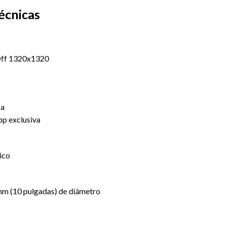
écnicas
ca
pp exclusiva
ico
mm (10 pulgadas) de diámetro