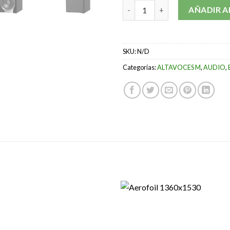
BOWERS & WILKINS DB4S cant
AÑADIR A
SKU:
N/D
Categorías:
ALTAVOCES M
,
AUDIO
,