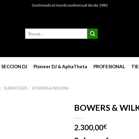
Gestionado el mundo audiovisual desde 1983
Buscar
por:
SECCION DJ
Pioneer DJ & AphaTheta
PROFESIONAL
TI
/
SUBWOFERS
/
BOWERS & WILKINS
BOWERS & WILK
2.300,00
€