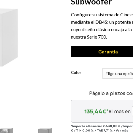
Subwoofer
Configure su sistema de Cine 
mediante el DB4S: un potente 
cuyo diseño clásico encaja a la
nuestra Serie 700.
Garantia
Color
Págalo a plazos co
135,44
€*
al mes en
*Importe a financiar
2.438,00 €
/
Impor
€
/
TIN
0,00 %
/
TAE
7,71 %
/
Ver más