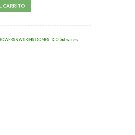
idad
L CARRITO
BOWERS & WILKINS
,
DOMESTICO
,
Subwofers