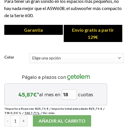
Para tener un gran sonido en los espacios más pequeños, no
hay nada mejor que el ASW608, el subwoofer más compacto
de la Serie 600.
Garantia
Envío gratis a partir
129€
Color
Págalo a plazos con
45,87
€*
al mes en
cuotas
*Importe a financiar
825,74 €
/
Importe total adeudado
825,74 €
/
TIN
0,00 %
/
TAE
7,71 %
/
Ver más
BOWERS & WILKINS ASW608 cantidad
AÑADIR AL CARRITO