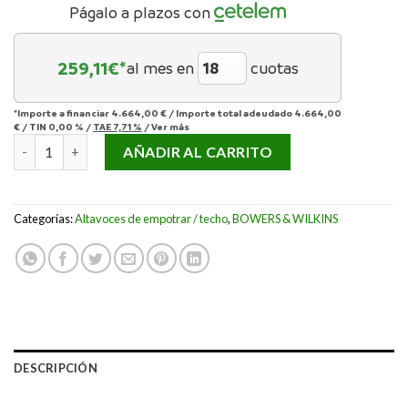
Págalo a plazos con
259,11
€*
al mes en
cuotas
*Importe a financiar
4.664,00 €
/
Importe total adeudado
4.664,00
€
/
TIN
0,00 %
/
TAE
7,71 %
/
Ver más
BOWERS & WILKINS CWM 8.3D cantidad
AÑADIR AL CARRITO
Categorías:
Altavoces de empotrar / techo
,
BOWERS & WILKINS
DESCRIPCIÓN