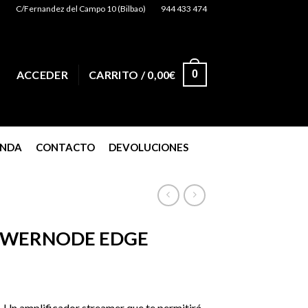
C/Fernandez del Campo 10 (Bilbao)
944 433 474
0
ACCEDER
CARRITO /
0,00
€
ENDA
CONTACTO
DEVOLUCIONES
OWERNODE EDGE
. Un amplificador streamer que te permitirá