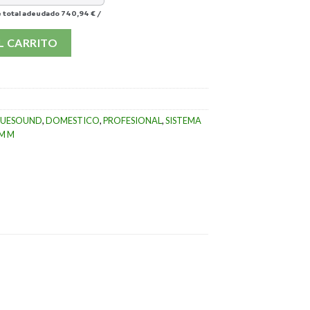
 total adeudado
740,94 €
/
E cantidad
L CARRITO
LUESOUND
,
DOMESTICO
,
PROFESIONAL
,
SISTEMA
M M