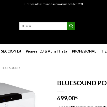
Gestionado el mundo audiovisual desde 1983
Buscar
por:
SECCION DJ
Pioneer DJ & AphaTheta
PROFESIONAL
TI
/
BLUESOUND
BLUESOUND P
699,00
€
La amplificación, reinventada