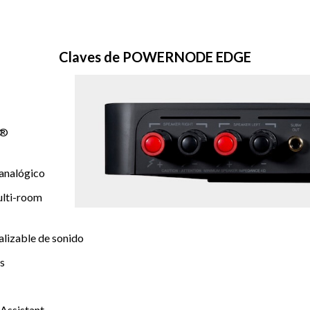
Claves de POWERNODE EDGE
M®
analógico
ulti-room
alizable de sonido
s
Assistant