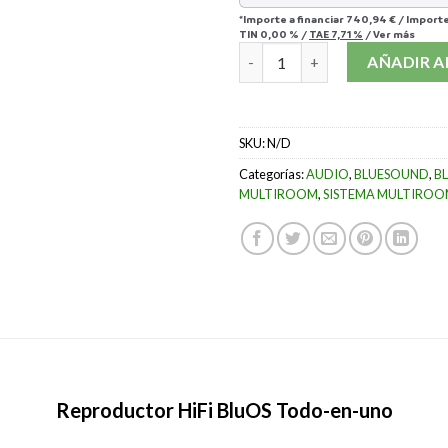
*Importe a financiar
740,94 €
/
Importe
TIN
0,00 %
/
TAE
7,71 %
/
Ver más
BLUESOUND POWERNODE EDG
AÑADIR A
SKU:
N/D
Categorías:
AUDIO
,
BLUESOUND
,
B
MULTIROOM
,
SISTEMA MULTIROO
Reproductor HiFi BluOS Todo-en-uno