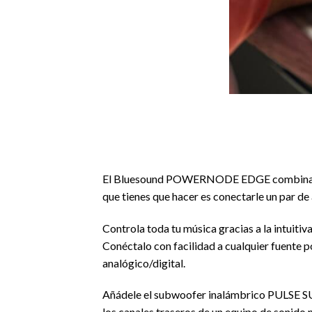
El Bluesound POWERNODE EDGE combina las fu
que tienes que hacer es conectarle un par de
Controla toda tu música gracias a la intuiti
Conéctalo con facilidad a cualquier fuente 
analógico/digital.
Añádele el subwoofer inalámbrico PULSE SU
los canales traseros de un equipo de sonido 