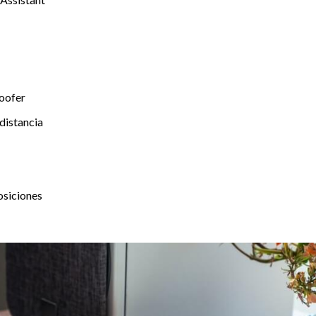
woofer
distancia
osiciones