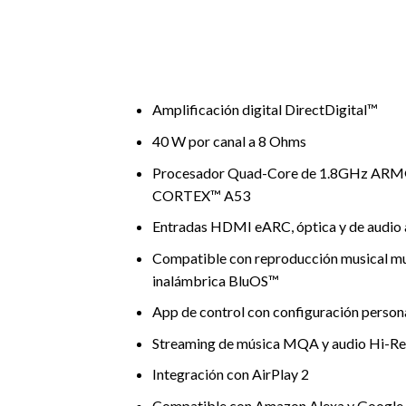
Amplificación digital DirectDigital™
40 W por canal a 8 Ohms
Procesador Quad-Core de 1.8GHz AR
CORTEX™ A53
Entradas HDMI eARC, óptica y de audio 
Compatible con reproducción musical m
inalámbrica BluOS™
App de control con configuración person
Streaming de música MQA y audio Hi-Re
Integración con AirPlay 2
Compatible con Amazon Alexa y Google 