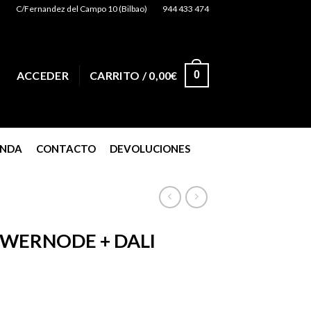
C/Fernandez del Campo 10 (Bilbao)
944 433 474
0
ACCEDER
CARRITO /
0,00
€
ENDA
CONTACTO
DEVOLUCIONES
WERNODE + DALI