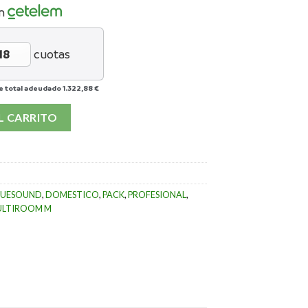
n
cuotas
e total adeudado
1.322,88 €
I SPEKTOR 1 cantidad
L CARRITO
LUESOUND
,
DOMESTICO
,
PACK
,
PROFESIONAL
,
ULTIROOM M