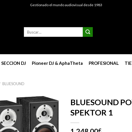
Gestionado el mundo audiovisual desde 1983
Buscar
por:
SECCION DJ
Pioneer DJ & AphaTheta
PROFESIONAL
TI
/
BLUESOUND
BLUESOUND PO
SPEKTOR 1
1.248,00
€