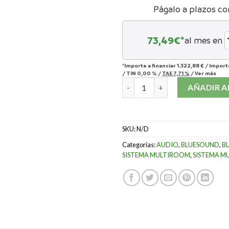
Págalo a plazos co
73,49
€*
al mes en
*Importe a financiar
1.322,88 €
/
Import
/
TIN
0,00 %
/
TAE
7,71 %
/
Ver más
BLUESOUND POWERNODE + DAL
AÑADIR A
SKU:
N/D
Categorías:
AUDIO
,
BLUESOUND
,
B
SISTEMA MULTIROOM
,
SISTEMA M