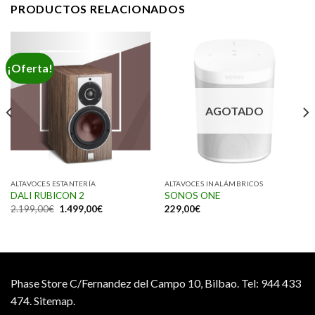
PRODUCTOS RELACIONADOS
¡Oferta!
AGOTADO
ALTAVOCES ESTANTERÍA
ALTAVOCES INALÁMBRICOS
DALI RUBICON 2
SONOS ONE
2.199,00
€
1.499,00
€
229,00
€
Phase Store C/Fernandez del Campo 10, Bilbao.
Tel: 944 433
474.
Sitemap.