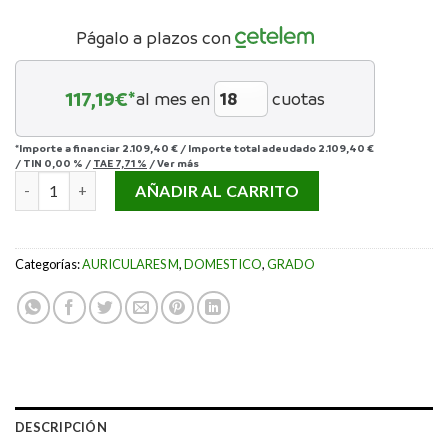
Págalo a plazos con
117,19
€*
al mes en
cuotas
*Importe a financiar
2.109,40 €
/
Importe total adeudado
2.109,40 €
/
TIN
0,00 %
/
TAE
7,71 %
/
Ver más
AURICULAR GRADO SIGNATURE S750 cantidad
AÑADIR AL CARRITO
Categorías:
AURICULARES M
,
DOMESTICO
,
GRADO
DESCRIPCIÓN