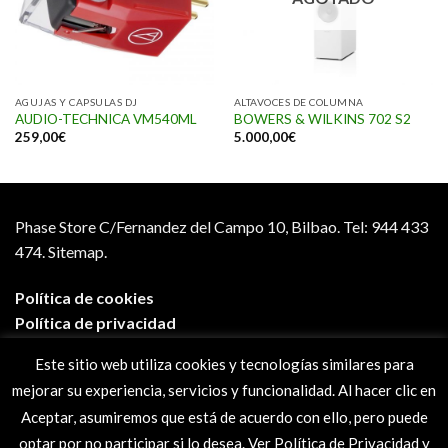
AGUJAS Y CAPSULAS DJ
ALTAVOCES DE COLUMNA
AUDIO-TECHNICA VM540ML
BOWERS & WILKINS 702 S2
259,00
€
5.000,00
€
Phase Store C/Fernandez del Campo 10, Bilbao.
Tel: 944 433
474.
Sitemap.
Política de cookies
Política de privacidad
Aviso legal
Este sitio web utiliza cookies y tecnologías similares para
Condiciones de compra
mejorar su experiencia, servicios y funcionalidad. Al hacer clic en
Preguntas frecuentes
Aceptar, asumiremos que está de acuerdo con ello, pero puede
optar por no participar si lo desea. Ver Política de Privacidad y