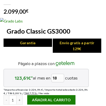
2.099,00
€
Grado Classic GS3000
Garantia
Envío gratis a partir
129€
Págalo a plazos con
123,61
€*
al mes en
cuotas
*Importe a financiar
2.224,94 €
/
Importe total adeudado
2.224,94
€
/
TIN
0,00 %
/
TAE
7,71 %
/
Ver más
AURICULAR GRADO CLASSIC GS3000 cantidad
AÑADIR AL CARRITO