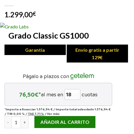
1.299,00
€
Grado Classic GS1000
Garantia
Envío gratis a partir
129€
Págalo a plazos con
76,50
€*
al mes en
cuotas
*Importe a financiar
1.376,94 €
/
Importe total adeudado
1.376,94 €
/
TIN
0,00 %
/
TAE
7,71 %
/
Ver más
AURICULAR GRADO CLASSIC GS1000 cantidad
AÑADIR AL CARRITO