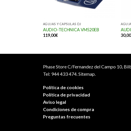
AGUJAS Y CAPSULAS DJ
AGUJA
L UDG
AUDIO-TECHNICA VM520EB
AUDI
119,00
€
30,0
Phase Store C/Fernandez del Campo 10, Bil
Tel: 944 433 474.
Sitemap.
Política de cookies
Política de privacidad
Aviso legal
Condiciones de compra
Preguntas frecuentes