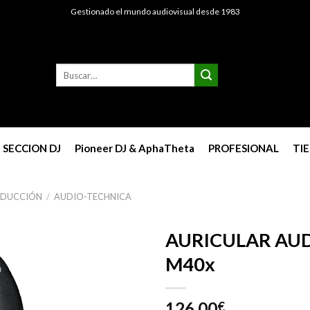
Gestionado el mundo audiovisual desde 1983
Buscar
por:
SECCION DJ
Pioneer DJ & AphaTheta
PROFESIONAL
TI
ODUCCIÓN
/
AUDIO-TECHNICA
AURICULAR AUD
M40x
126,00
€