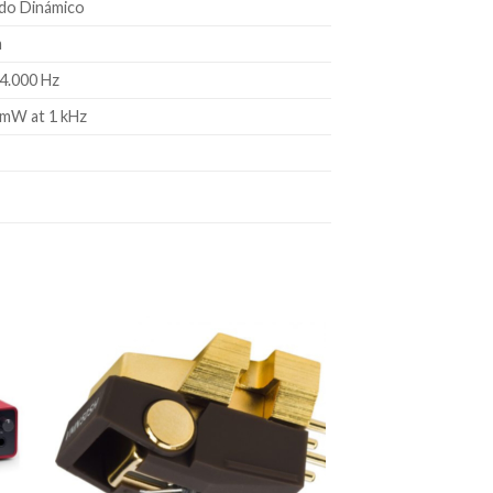
do Dinámico
m
24.000 Hz
 mW at 1 kHz