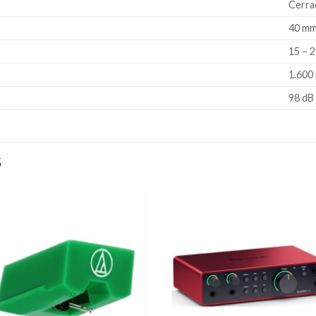
Cerra
40 m
15 – 
1.600
98 dB
S