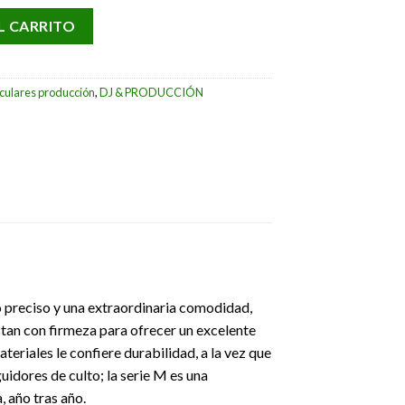
ATH-M40x cantidad
L CARRITO
culares producción
,
DJ & PRODUCCIÓN
o preciso y una extraordinaria comodidad,
ustan con firmeza para ofrecer un excelente
eriales le confiere durabilidad, a la vez que
idores de culto; la serie M es una
, año tras año.