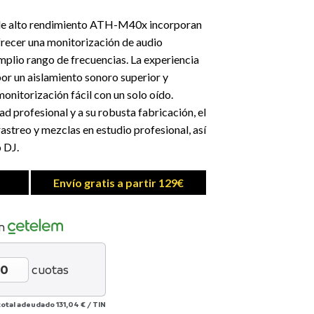
 de alto rendimiento ATH-M40x incorporan
frecer una monitorización de audio
mplio rango de frecuencias. La experiencia
por un aislamiento sonoro superior y
onitorización fácil con un solo oído.
dad profesional y a su robusta fabricación, el
streo y mezclas en estudio profesional, así
 DJ.
Envío gratis a partir 129€
n
cuotas
total adeudado
131,04 €
/
TIN