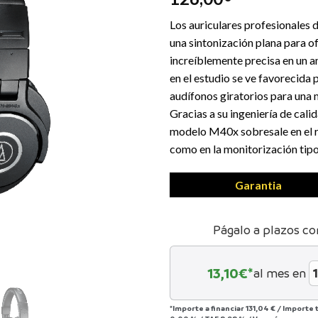
Los auriculares profesionales
una sintonización plana para o
increíblemente precisa en un a
en el estudio se ve favorecida 
audífonos giratorios para una m
Gracias a su ingeniería de cali
modelo M40x sobresale en el ra
como en la monitorización tipo
Garantia
Págalo a plazos co
13,10
€*
al mes en
*Importe a financiar
131,04 €
/
Importe 