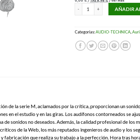
0,00 %
/
TAE
8,98 %
/
Ver más
AURICULAR AUDIO-TECHNICA 
AÑADIR A
Categorías:
AUDIO-TECHNICA
,
Auri
ión de la serie M, aclamados por la crítica, proporcionan un sonid
ones en el estudio y en las giras. Los audífonos contorneados se aj
 de sonidos no deseados. Además, la calidad profesional de los mat
íticos de la Web, los más reputados ingenieros de audio y los segu
 fabricación que realiza su trabajo a la perfección. Hora tras hora