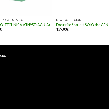
S Y CAPSULAS DJ
DJ & PRODUCCIÓN
O-TECHNICA ATN95E (AGUJA)
Focusrite Scarlett SOLO 4rd GEN
0
€
159,00
€
bao.