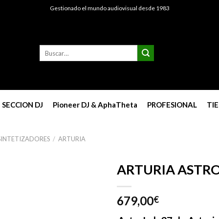
Gestionado el mundo audiovisual desde 1983
Buscar
por:
SECCION DJ
Pioneer DJ & AphaTheta
PROFESIONAL
TI
 SINTETIZADORES
/
ARTURIA
ARTURIA ASTRO
679,00
€