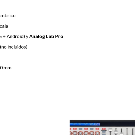
lámbrico
cala
S + Android) y
Analog Lab Pro
no incluidos)
60 mm.
S