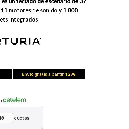
 es un teclado de escenario de 37
 11 motores de sonido y 1.800
ets integrados
Envío gratis a partir 129€
n
cuotas