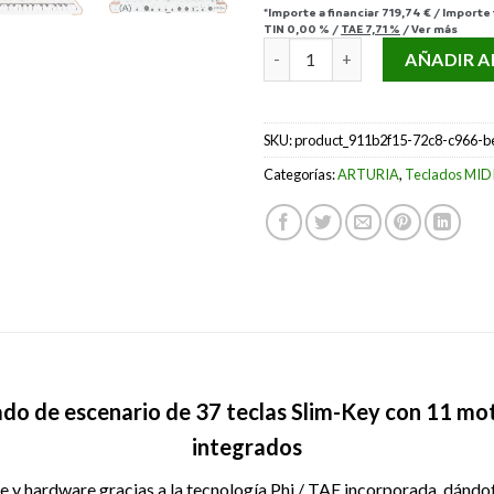
*Importe a financiar
719,74 €
/
Importe
TIN
0,00 %
/
TAE
7,71 %
/
Ver más
ARTURIA ASTROLAB 37 cantid
AÑADIR A
SKU:
product_911b2f15-72c8-c966-b
Categorías:
ARTURIA
,
Teclados MIDI 
ado de escenario de 37 teclas Slim-Key con 11 mo
integrados
re y hardware gracias a la tecnología Phi / TAE incorporada, dándo