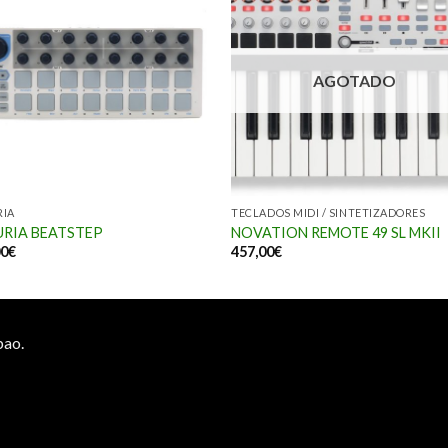
AGOTADO
RIA
TECLADOS MIDI / SINTETIZADORES
RIA BEATSTEP
NOVATION REMOTE 49 SL MKII
00
€
457,00
€
bao.