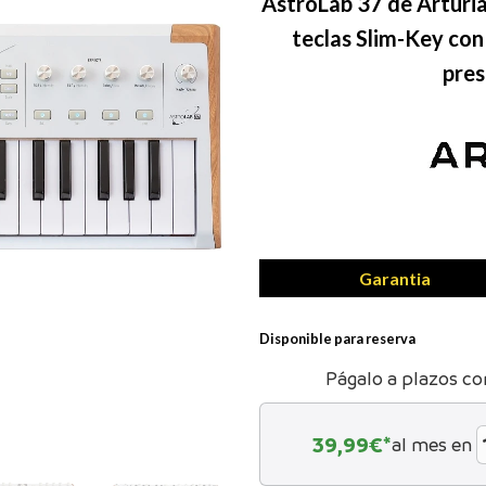
AstroLab 37 de Arturia
teclas Slim-Key con
pres
Garantia
Disponible para reserva
Págalo a plazos co
39,99
€*
al mes en