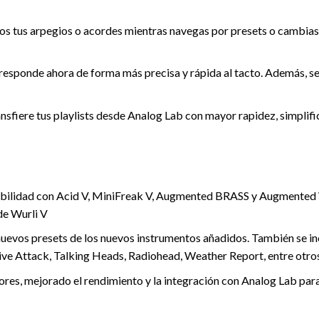
s tus arpegios o acordes mientras navegas por presets o cambias 
 responde ahora de forma más precisa y rápida al tacto. Además, s
nsfiere tus playlists desde Analog Lab con mayor rapidez, simplif
atibilidad con Acid V, MiniFreak V, Augmented BRASS y Augmen
de Wurli V
uevos presets de los nuevos instrumentos añadidos. También se inc
e Attack, Talking Heads, Radiohead, Weather Report, entre otr
ores, mejorado el rendimiento y la integración con Analog Lab pa