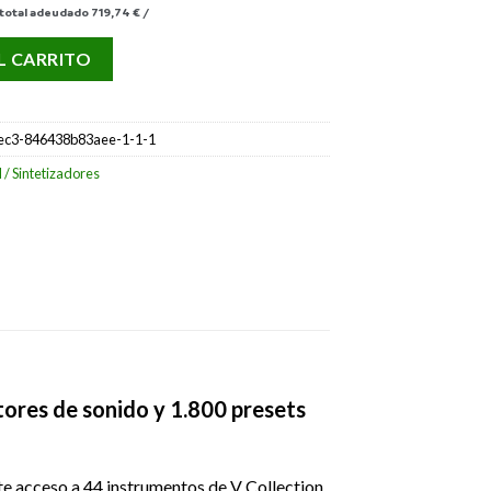
 total adeudado
719,74 €
/
ad
L CARRITO
ec3-846438b83aee-1-1-1
/ Sintetizadores
tores de sonido y 1.800 presets
te acceso a 44 instrumentos de V Collection