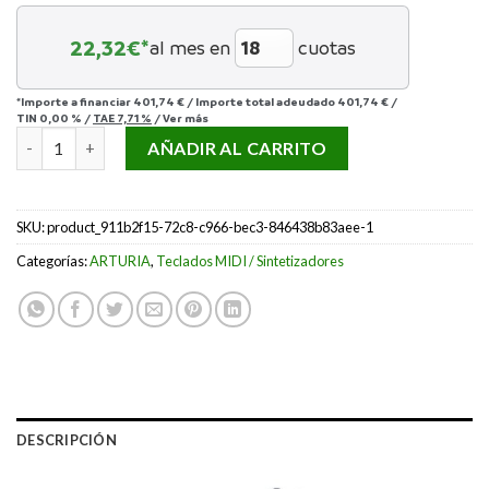
22,32
€*
al mes en
cuotas
*Importe a financiar
401,74 €
/
Importe total adeudado
401,74 €
/
TIN
0,00 %
/
TAE
7,71 %
/
Ver más
ARTURIA MICROFREAK cantidad
AÑADIR AL CARRITO
SKU:
product_911b2f15-72c8-c966-bec3-846438b83aee-1
Categorías:
ARTURIA
,
Teclados MIDI / Sintetizadores
DESCRIPCIÓN