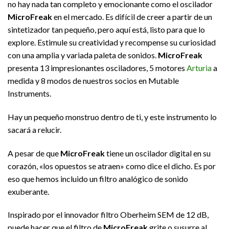
no hay nada tan completo y emocionante como el oscilador
MicroFreak
en el mercado. Es difícil de creer a partir de un
sintetizador tan pequeño, pero aquí está, listo para que lo
explore. Estimule su creatividad y recompense su curiosidad
con una amplia y variada paleta de sonidos.
MicroFreak
presenta 13 impresionantes osciladores, 5 motores
Arturia
a
medida y 8 modos de nuestros socios en Mutable
Instruments.
Hay un pequeño monstruo dentro de ti, y este instrumento lo
sacará a relucir.
A pesar de que
MicroFreak
tiene un oscilador digital en su
corazón, «los opuestos se atraen» como dice el dicho. Es por
eso que hemos incluido un filtro analógico de sonido
exuberante.
Inspirado por el innovador filtro Oberheim SEM de 12 dB,
puede hacer que el filtro de
MicroFreak
grite o susurre al