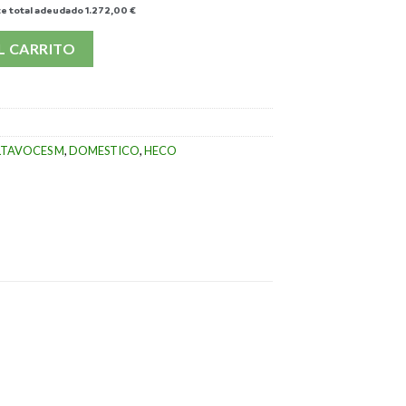
e total adeudado
1.272,00 €
antidad
L CARRITO
LTAVOCES M
,
DOMESTICO
,
HECO