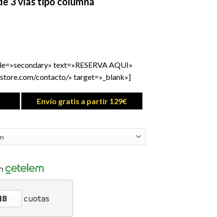
e 3 vías tipo columna
yle=»secondary» text=»RESERVA AQUI»
store.com/contacto/» target=»_blank»]
Envío gratis a partir 129€
n
cuotas