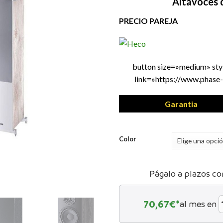
Altavoces d
PRECIO PAREJA
button size=»medium» st
link=»https://www.phase-
Garantia
Color
Págalo a plazos co
70,67
€*
al mes en