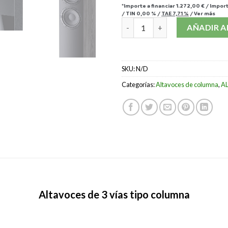
*Importe a financiar
1.272,00 €
/
Import
/
TIN
0,00 %
/
TAE
7,71 %
/
Ver más
ALTAVOZ HECO AURORA 700 c
AÑADIR A
SKU:
N/D
Categorías:
Altavoces de columna
,
A
Altavoces de 3 vías tipo columna