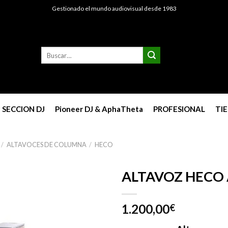
Gestionado el mundo audiovisual desde 1983
Buscar
por:
SECCION DJ
Pioneer DJ & AphaTheta
PROFESIONAL
TI
/
ALTAVOCES DE COLUMNA
/
HECO
ALTAVOZ HECO
1.200,00
€