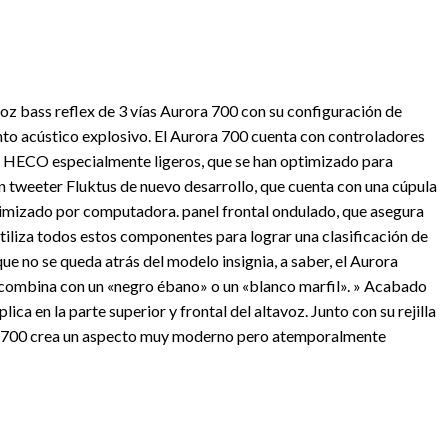
voz bass reflex de 3 vías Aurora 700 con su configuración de
to acústico explosivo. El Aurora 700 cuenta con controladores
t HECO especialmente ligeros, que se han optimizado para
un tweeter Fluktus de nuevo desarrollo, que cuenta con una cúpula
imizado por computadora. panel frontal ondulado, que asegura
tiliza todos estos componentes para lograr una clasificación de
que no se queda atrás del modelo insignia, a saber, el Aurora
combina con un «negro ébano» o un «blanco marfil». » Acabado
lica en la parte superior y frontal del altavoz.
Junto con su rejilla
a 700 crea un aspecto muy moderno pero atemporalmente