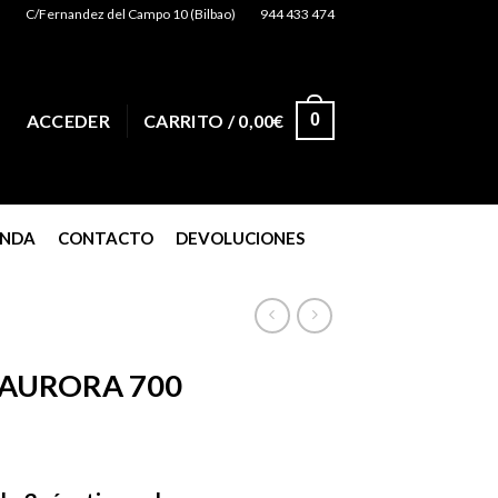
C/Fernandez del Campo 10 (Bilbao)
944 433 474
0
ACCEDER
CARRITO /
0,00
€
ENDA
CONTACTO
DEVOLUCIONES
 AURORA 700