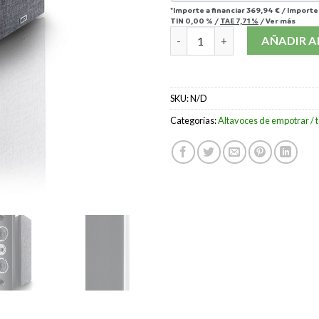
*Importe a financiar
369,94 €
/
Importe
TIN
0,00 %
/
TAE
7,71 %
/
Ver más
ALTAVOZ HECO AMBIENT 44F 
AÑADIR A
SKU:
N/D
Categorías:
Altavoces de empotrar / 