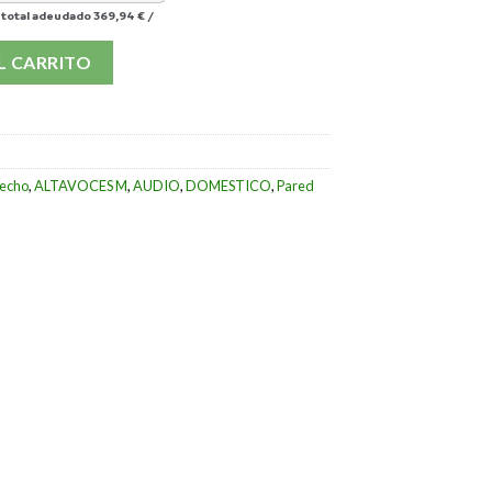
 total adeudado
369,94 €
/
cantidad
L CARRITO
techo
,
ALTAVOCES M
,
AUDIO
,
DOMESTICO
,
Pared