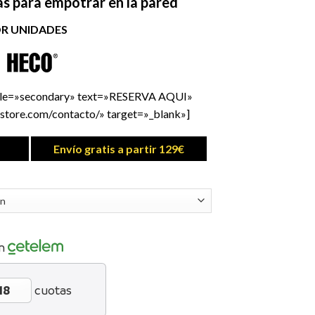
as para empotrar en la pared
OR UNIDADES
yle=»secondary» text=»RESERVA AQUI»
store.com/contacto/» target=»_blank»]
Envío gratis a partir 129€
n
cuotas