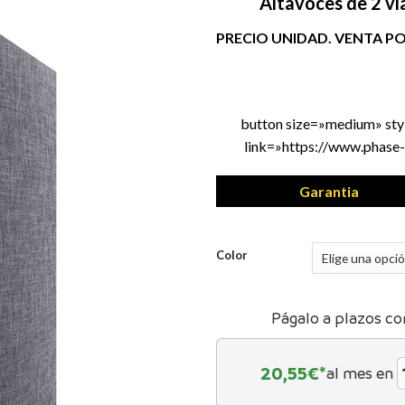
Altavoces de 2 ví
PRECIO UNIDAD. VENTA P
button size=»medium» st
link=»https://www.phase-
Garantia
Color
Págalo a plazos co
20,55
€*
al mes en