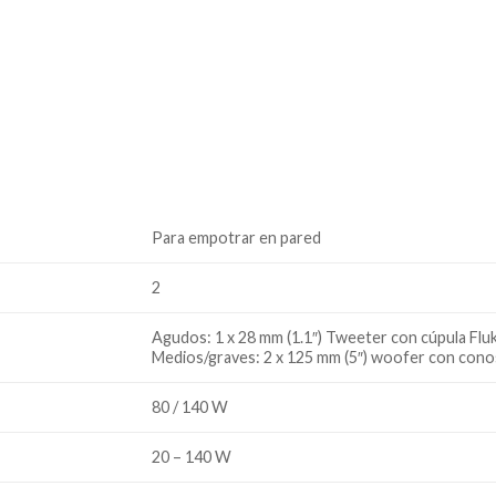
Para empotrar en pared
2
Agudos: 1 x 28 mm (1.1″) Tweeter con cúpula Flu
Medios/graves: 2 x 125 mm (5″) woofer con cono
80 / 140 W
20 – 140 W