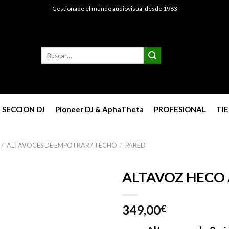
Gestionado el mundo audiovisual desde 1983
Buscar
por:
SECCION DJ
Pioneer DJ & AphaTheta
PROFESIONAL
TI
/
ALTAVOCES DE EMPOTRAR / TECHO
/
PARED
ALTAVOZ HECO 
349,00
€