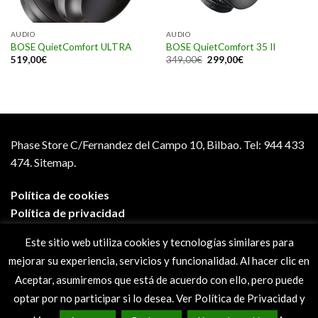
AUDIO
AUDIO
BOSE QuietComfort ULTRA
BOSE QuietComfort 35 II
519,00
€
349,00
€
299,00
€
Phase Store C/Fernandez del Campo 10, Bilbao.
Tel: 944 433
474.
Sitemap.
Política de cookies
Política de privacidad
Aviso legal
Este sitio web utiliza cookies y tecnologías similares para
Condiciones de compra
mejorar su experiencia, servicios y funcionalidad. Al hacer clic en
Preguntas frecuentes
Aceptar, asumiremos que está de acuerdo con ello, pero puede
optar por no participar si lo desea. Ver Política de Privacidad y