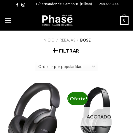
Skip
C/Fernandez del Campo 10 (Bilbao)
944 433 474
to
content
0
INICIO
/
REBAJAS
/
BOSE
FILTRAR
¡Oferta!
AGOTADO