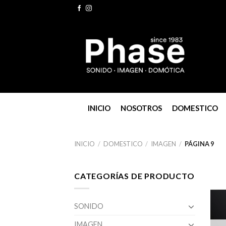
Skip
to
content
INICIO
NOSOTROS
DOMESTICO
INICIO
/
DOMESTICO
/
IMAGEN
/
PÁGINA 9
CATEGORÍAS DE PRODUCTO
SONIDO
IMAGEN