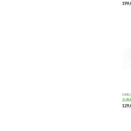
199,
CABL
JUR
129,