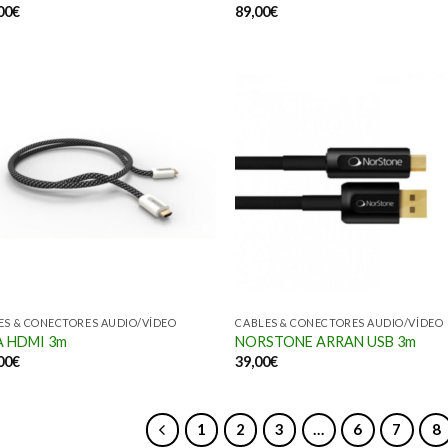
00
€
89,00
€
ES & CONECTORES AUDIO/VÍDEO
CABLES & CONECTORES AUDIO/VÍDEO
A HDMI 3m
NORSTONE ARRAN USB 3m
00
€
39,00
€
1
2
3
…
6
7
8