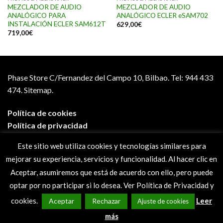
MEZCLADOR DE AUDIO
MEZCLADOR DE AUDIO
ANALÓGICO PARA
ANALÓGICO ECLER eSAM702
INSTALACIÓN ECLER SAM612T
629,00
€
719,00
€
Phase Store C/Fernandez del Campo 10, Bilbao.
Tel: 944 433
474.
Sitemap.
Política de cookies
Política de privacidad
Aviso legal
Este sitio web utiliza cookies y tecnologías similares para
Condiciones de compra
mejorar su experiencia, servicios y funcionalidad. Al hacer clic en
Preguntas frecuentes
Aceptar, asumiremos que está de acuerdo con ello, pero puede
optar por no participar si lo desea. Ver Política de Privacidad y
cookies.
Leer
Aceptar
Rechazar
Ajuste de cookies
más