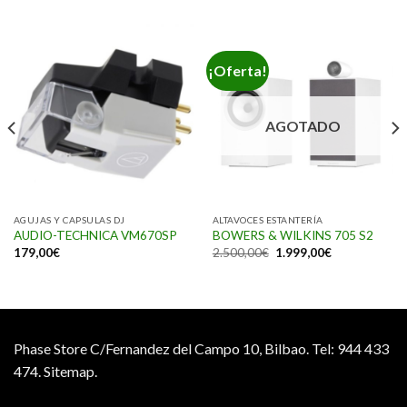
¡Oferta!
AGOTADO
AGUJAS Y CAPSULAS DJ
ALTAVOCES ESTANTERÍA
AUDIO-TECHNICA VM670SP
BOWERS & WILKINS 705 S2
179,00
€
2.500,00
€
1.999,00
€
Phase Store C/Fernandez del Campo 10, Bilbao.
Tel: 944 433
474.
Sitemap.