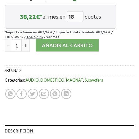
38,22
€*
al mes en
cuotas
*Importe a financiar
687,94 €
/
Importe total adeudado
687,94 €
/
TIN
0,00 %
/
TAE
7,71 %
/
Ver más
SUBWOOFER MAGNAT SIGNATURE SUB 530A cantidad
AÑADIR AL CARRITO
SKU:
N/D
Categorías:
AUDIO
,
DOMESTICO
,
MAGNAT
,
Subwofers
DESCRIPCIÓN