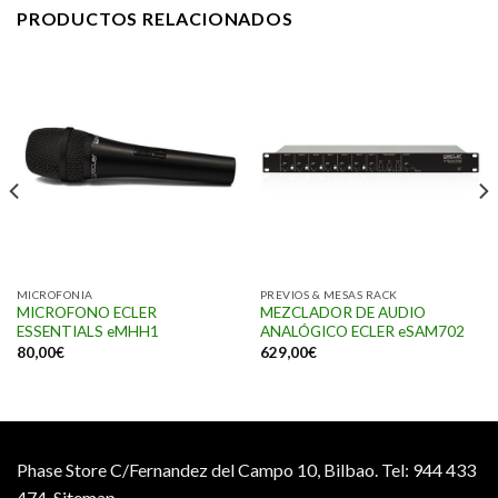
PRODUCTOS RELACIONADOS
MICROFONIA
PREVIOS & MESAS RACK
MICROFONO ECLER
MEZCLADOR DE AUDIO
ESSENTIALS eMHH1
ANALÓGICO ECLER eSAM702
80,00
€
629,00
€
Phase Store C/Fernandez del Campo 10, Bilbao.
Tel: 944 433
474.
Sitemap.