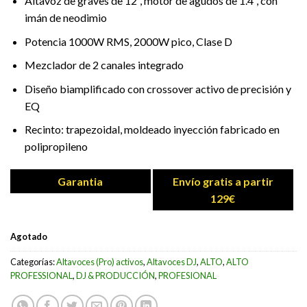
Altavoz de graves de 12”, motor de agudos de 1.4”, con
imán de neodimio
Potencia 1000W RMS, 2000W pico, Clase D
Mezclador de 2 canales integrado
Diseño biamplificado con crossover activo de precisión y
EQ
Recinto: trapezoidal, moldeado inyección fabricado en
polipropileno
Garantia
Envío gratis a partir
129€
Agotado
Categorías:
Altavoces (Pro) activos
,
Altavoces DJ
,
ALTO
,
ALTO
PROFESSIONAL
,
DJ & PRODUCCIÓN
,
PROFESIONAL