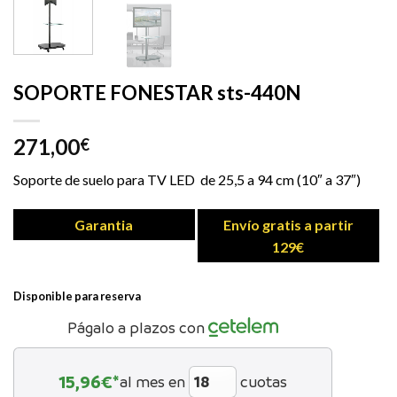
SOPORTE FONESTAR sts-440N
271,00
€
Soporte de suelo para TV LED de 25,5 a 94 cm (10″ a 37″)
Garantia
Envío gratis a partir
129€
Disponible para reserva
Págalo a plazos con
15,96
€*
al mes en
cuotas