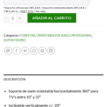
*Importe a financiar
287,26 €
/
Importe total adeudado
287,26 €
/
TIN
0,00 %
/
TAE
7,71 %
/
Ver más
SOPORTE FONESTAR sts-440N cantidad
AÑADIR AL CARRITO
Categorías:
FONESTAR
,
ORIENTABLES DE SUELO
,
PROFESIONAL
,
SOPORTES PRO
DESCRIPCIÓN
Soporte de suelo orientable horizontalmente 360º para
TV’s entre 10″ y 37″
Inclinable verticalmente +/- 20º