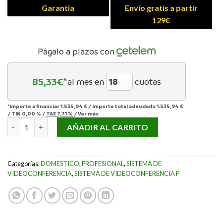
Garantia
Envío gratis a partir
129€
Págalo a plazos con
85,33
€*
al mes en
cuotas
*Importe a financiar
1.535,94 €
/
Importe total adeudado
1.535,94 €
/
TIN
0,00 %
/
TAE
7,71 %
/
Ver más
SISTEMA DE AUDIO Y VIDEO BOSE VIDEOBAR VB1 cantidad
AÑADIR AL CARRITO
Categorías:
DOMESTICO
,
PROFESIONAL
,
SISTEMA DE
VIDEOCONFERENCIA
,
SISTEMA DE VIDEOCONFERENCIA P