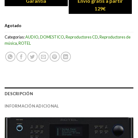
Garantia
Envío gratis a partir
129€
Agotado
Categorías:
AUDIO
,
DOMESTICO
,
Reproductores CD
,
Reproductores de
música
,
ROTEL
DESCRIPCIÓN
INFORMACIÓN ADICIONAL