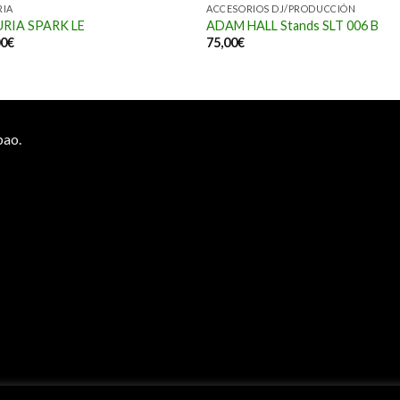
RIA
ACCESORIOS DJ/PRODUCCIÓN
RIA SPARK LE
ADAM HALL Stands SLT 006 B
00
€
75,00
€
bao.