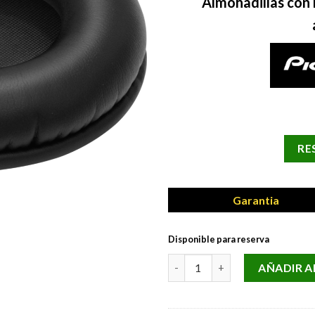
Almohadillas con 
RE
Garantia
Disponible para reserva
REPUESTO PIONEER DJ HC-EP0
AÑADIR A