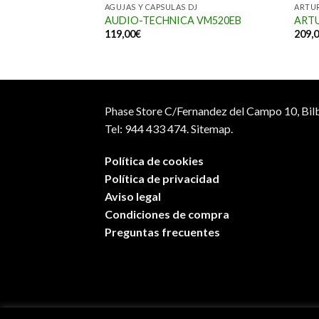
DJ
AGUJAS Y CAPSULAS DJ
ARTU
 ATN95E (AGUJA)
AUDIO-TECHNICA VM520EB
ARTU
119,00
€
209,
Phase Store C/Fernandez del Campo 10, Bil
Tel: 944 433 474.
Sitemap.
Política de cookies
Política de privacidad
Aviso legal
Condiciones de compra
Preguntas frecuentes