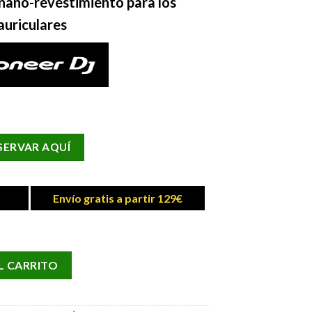
nano-revestimiento para los
auriculares
SERVAR AQUÍ
Envío gratis a partir 129€
501 cantidad
L CARRITO