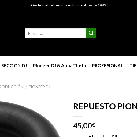
Gestionado el mundo audiovisual desde 1983
Buscar
por:
SECCION DJ
Pioneer DJ & AphaTheta
PROFESIONAL
TI
PRODUCCIÓN
/
PIONEER DJ
REPUESTO PION
45,00
€