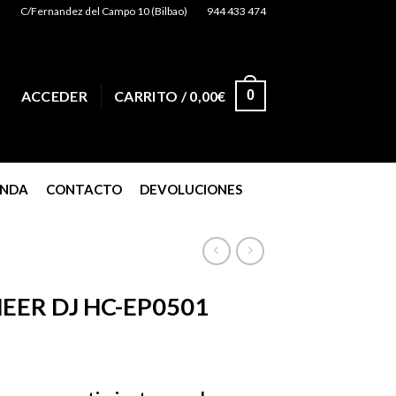
C/Fernandez del Campo 10 (Bilbao)
944 433 474
0
ACCEDER
CARRITO /
0,00
€
ENDA
CONTACTO
DEVOLUCIONES
EER DJ HC-EP0501