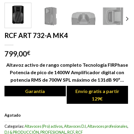
RCF ART 732-A MK4
799,00
€
Altavoz activo de rango completo Tecnología FIRPhase
Potencia de pico de 1400W Amplificador digital con
potencia RMS de 700W SPL máximo de 131dB 90º…
Garantia
Envío gratis a partir
129€
Agotado
Categorías:
Altavoces (Pro) activos
,
Altavoces DJ
,
Altavoces profesionales
,
DJ & PRODUCCIÓN
,
PROFESIONAL
,
RCF
,
RCF