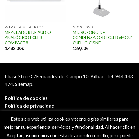
PREVIOS & MESAS RACK
MICROFONIA
MEZCLADOR DE AUDIO
MICROFONO DE
ANALÓGICO ECLER
CONDENSADOR ECLER eMCN1
COMPACT8
CUELLO CISNE
1.482,00
€
139,00
€
Phase Store C/Fernandez del Campo 10, Bilbao.
Tel: 944 433
474.
Sitemap.
Política de cookies
Política de privacidad
Aviso legal
Este sitio web utiliza cookies y tecnologías similares para
Condiciones de compra
mejorar su experiencia, servicios y funcionalidad. Al hacer clic en
Preguntas frecuentes
Aceptar, asumiremos que está de acuerdo con ello, pero puede