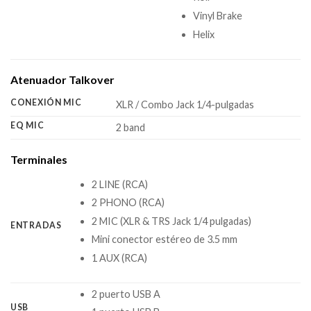
Vinyl Brake
Helix
Atenuador Talkover
CONEXIÓN MIC
XLR / Combo Jack 1/4-pulgadas
EQ MIC
2 band
Terminales
2 LINE (RCA)
2 PHONO (RCA)
2 MIC (XLR & TRS Jack 1/4 pulgadas)
ENTRADAS
Mini conector estéreo de 3.5 mm
1 AUX (RCA)
2 puerto USB A
USB