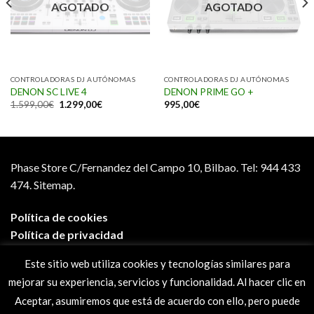
AGOTADO
AGOTADO
CONTROLADORAS DJ AUTÓNOMAS
CONTROLADORAS DJ AUTÓNOMAS
DENON SC LIVE 4
DENON PRIME GO +
1.599,00
€
1.299,00
€
995,00
€
Phase Store C/Fernandez del Campo 10, Bilbao.
Tel: 944 433
474.
Sitemap.
Política de cookies
Política de privacidad
Aviso legal
Este sitio web utiliza cookies y tecnologías similares para
Condiciones de compra
mejorar su experiencia, servicios y funcionalidad. Al hacer clic en
Preguntas frecuentes
Aceptar, asumiremos que está de acuerdo con ello, pero puede