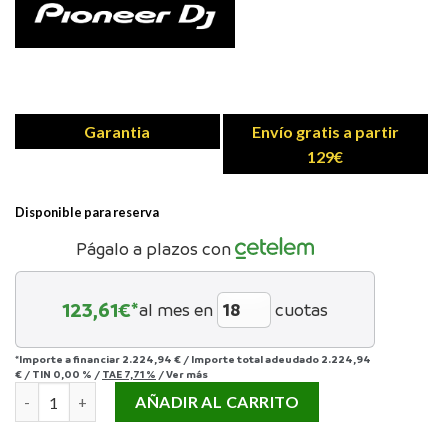
Garantia
Envío gratis a partir
129€
Disponible para reserva
Págalo a plazos con
123,61
€*
al mes en
cuotas
*Importe a financiar
2.224,94 €
/
Importe total adeudado
2.224,94
€
/
TIN
0,00 %
/
TAE
7,71 %
/
Ver más
Pioneer Dj XDJ-RX3 cantidad
AÑADIR AL CARRITO