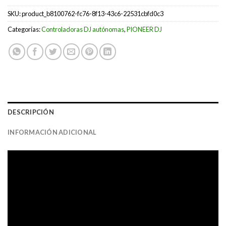
SKU:
product_b8100762-fc76-8f13-43c6-22531cbfd0c3
Categorías:
Controladoras DJ autónomas
,
PIONEER DJ
DESCRIPCIÓN
INFORMACIÓN ADICIONAL