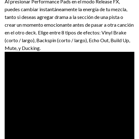
Al presionar Performance Pads en el modo Release FX,
puedes cambiar instantáneamente la energía de tu mezcla,
tanto si deseas agregar drama a la sección de una pista o
crear un momento emocionante antes de pasar a otra canción
en el otro deck. Elige entre 8 tipos de efectos: Vinyl Brake
(corto / largo), Backspin (corto / largo), Echo Out, Build Up,
Mute, y Ducking.